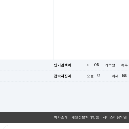
a
OR
인기검색어
가족탕
휴무
32
108
접속자집계
오늘
어제
회사소개
개인정보처리방침
서비스이용약관